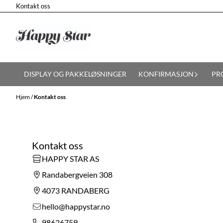
Kontakt oss
Hopp til innhold
DISPLAY OG PAKKELØSNINGER
KONFIRMASJON
PR
Hjem
/
Kontakt oss
Kontakt oss
HAPPY STAR AS
Randabergveien 308
4073 RANDABERG
hello@happystar.no
98626759